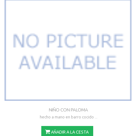
NIÑO CON PALOMA
hecho a mano en barro cocido ...
AÑADIR A LA CESTA