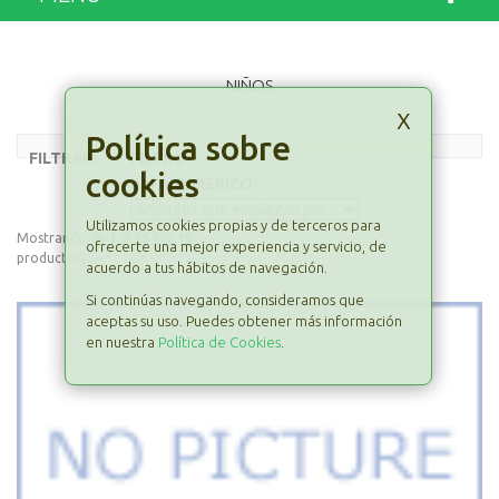
NIÑOS
x
Política sobre
FILTRAR:
FILTRO
cookies
ALFANUMÉRICO:
Utilizamos cookies propias y de terceros para
Mostrando de
1
al
15
(de
15
ofrecerte una mejor experiencia y servicio, de
productos)
acuerdo a tus hábitos de navegación.
Si continúas navegando, consideramos que
aceptas su uso. Puedes obtener más información
en nuestra
Política de Cookies
.