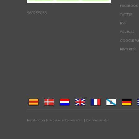
FACEBOOK
968255858
TWITTER
RSS
YOUTUBE
GOOGLE PL
PINTEREST
Instalado por
Internet en el Comercio S.L.
|
Confidencialidad