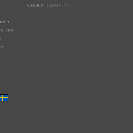
C/ BELENES, 12 30012 MURCIA
UCIÓN
RODUCTOS
O
ARME