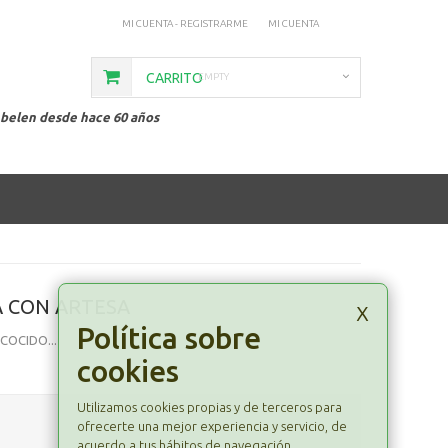
MI CUENTA - REGISTRARME
MI CUENTA
CARRITO
EMPTY
 belen desde hace 60 años
 CON ARTESA
x
Política sobre
COCIDO...
cookies
Utilizamos cookies propias y de terceros para
ofrecerte una mejor experiencia y servicio, de
acuerdo a tus hábitos de navegación.