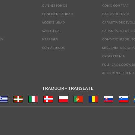
QUIENES SOMOS
CÓMO COMPRAR
CONFIDENCIALIDAD
GASTOS DE ENVÍO
ACCESIBILIDAD
GARANTÍA DE DEVOL
AVISO LEGAL
GARANTÍA DE LOS P
US
MAPA WEB
CONDICIONES DE US
CONTÁCTENOS
MI CUENTA - REGISTR
CREAR CUENTA
POLÍTICA DE COOKIES
ATENCIÓN AL CLIENTE
TRADUCIR -
TRANSLATE